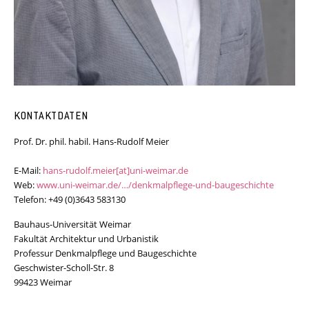
KONTAKTDATEN
Prof. Dr. phil. habil. Hans-Rudolf Meier
E-Mail:
hans-rudolf.meier[at]uni-weimar.de
Web:
www.uni-weimar.de/…/denkmalpflege-und-baugeschichte
Telefon: +49 (0)3643 583130
Bauhaus-Universität Weimar
Fakultät Architektur und Urbanistik
Professur Denkmalpflege und Baugeschichte
Geschwister-Scholl-Str. 8
99423 Weimar