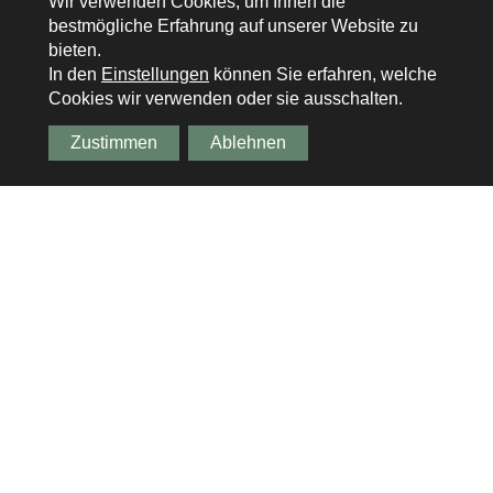
Wir verwenden Cookies, um Ihnen die
bestmögliche Erfahrung auf unserer Website zu
bieten.
In den
Einstellungen
können Sie erfahren, welche
Cookies wir verwenden oder sie ausschalten.
Zustimmen
Ablehnen
SCHNELLZUGRIFF
Über SPP 2255
Koordination