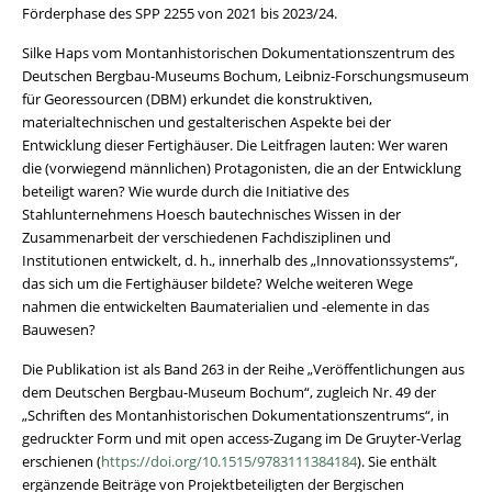
Förderphase des SPP 2255 von 2021 bis 2023/24.
Silke Haps vom Montanhistorischen Dokumentationszentrum des
Deutschen Bergbau-Museums Bochum, Leibniz-Forschungsmuseum
für Georessourcen (DBM) erkundet die konstruktiven,
materialtechnischen und gestalterischen Aspekte bei der
Entwicklung dieser Fertighäuser. Die Leitfragen lauten: Wer waren
die (vorwiegend männlichen) Protagonisten, die an der Entwicklung
beteiligt waren? Wie wurde durch die Initiative des
Stahlunternehmens Hoesch bautechnisches Wissen in der
Zusammenarbeit der verschiedenen Fachdisziplinen und
Institutionen entwickelt, d. h., innerhalb des „Innovationssystems“,
das sich um die Fertighäuser bildete? Welche weiteren Wege
nahmen die entwickelten Baumaterialien und -elemente in das
Bauwesen?
Die Publikation ist als Band 263 in der Reihe „Veröffentlichungen aus
dem Deutschen Bergbau-Museum Bochum“, zugleich Nr. 49 der
„Schriften des Montanhistorischen Dokumentationszentrums“, in
gedruckter Form und mit open access-Zugang im De Gruyter-Verlag
erschienen (
https://doi.org/10.1515/9783111384184
). Sie enthält
ergänzende Beiträge von Projektbeteiligten der Bergischen